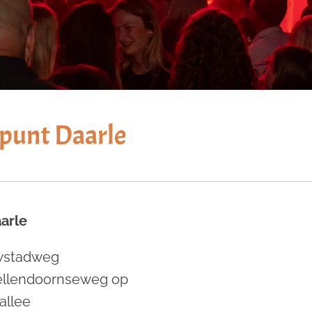
tpunt Daarle
arle
uwstadweg
Hellendoornseweg op
allee