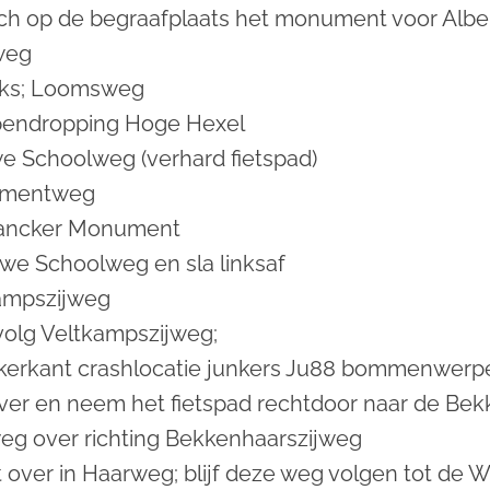
ich op de begraafplaats het monument voor Albe
weg
nks; Loomsweg
endropping Hoge Hexel
we Schoolweg (verhard fietspad)
numentweg
 Lancker Monument
uwe Schoolweg en sla linksaf
kampszijweg
volg Veltkampszijweg;
nkerkant crashlocatie junkers Ju88 bommenwerp
er en neem het fietspad rechtdoor naar de Be
g over richting Bekkenhaarszijweg
over in Haarweg; blijf deze weg volgen tot de 