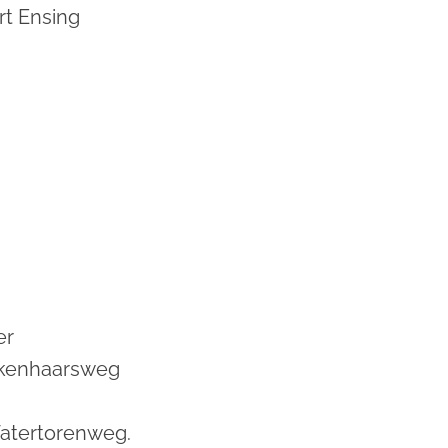
rt Ensing
er
kkenhaarsweg
Watertorenweg.