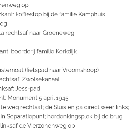
orenweg op
kant: koffiestop bij de familie Kamphuis
weg
la rechtsaf naar Groeneweg
nt: boerderij familie Kerkdijk
ustemoat (fietspad naar Vroomshoop)
echtsaf; Zwolsekanaal
inksaf: Jess-pad
nt: Monument 5 april 1945
te weg rechtsaf; de Sluis en ga direct weer link
in Separatiepunt; herdenkingsplek bij de brug
 linksaf de Vierzonenweg op