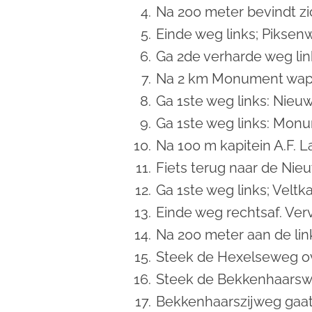
Na 200 meter bevindt z
Einde weg links; Piksen
Ga 2de verharde weg li
Na 2 km Monument wap
Ga 1ste weg links: Nieu
Ga 1ste weg links: Mo
Na 100
m kapitein A.F.
Fiets terug naar de Nie
Ga 1ste weg links; Velt
Einde weg rechtsaf. Ver
Na 200 meter aan de li
Steek de Hexelseweg ov
Steek de Bekkenhaarswe
Bekkenhaarszijweg gaat 